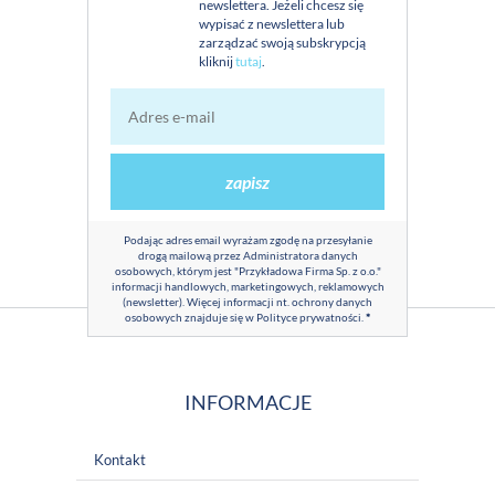
newslettera. Jeżeli chcesz się
wypisać z newslettera lub
zarządzać swoją subskrypcją
kliknij
tutaj
.
zapisz
Podając adres email wyrażam zgodę na przesyłanie
drogą mailową przez Administratora danych
osobowych, którym jest "Przykładowa Firma Sp. z o.o."
informacji handlowych, marketingowych, reklamowych
(newsletter). Więcej informacji nt. ochrony danych
osobowych znajduje się w
Polityce prywatności
.
*
INFORMACJE
Kontakt