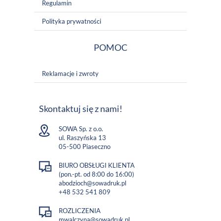
Regulamin
Polityka prywatności
POMOC
Reklamacje i zwroty
Skontaktuj się z nami!
SOWA Sp. z o.o.
ul. Raszyńska 13
05-500 Piaseczno
BIURO OBSŁUGI KLIENTA
(pon.-pt. od 8:00 do 16:00)
abodzioch@sowadruk.pl
+48 532 541 809
ROZLICZENIA
mwalczyna@sowadruk.pl