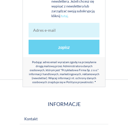
newslettera. Jeżeli chcesz się
wypisać z newslettera lub
zarządzać swoją subskrypcją
kliknij
tutaj
.
zapisz
Podając adres email wyrażam zgodę na przesyłanie
drogą mailową przez Administratora danych
osobowych, którym jest "Przykładowa Firma Sp. z o.o."
informacji handlowych, marketingowych, reklamowych
(newsletter). Więcej informacji nt. ochrony danych
osobowych znajduje się w
Polityce prywatności
.
*
INFORMACJE
Kontakt