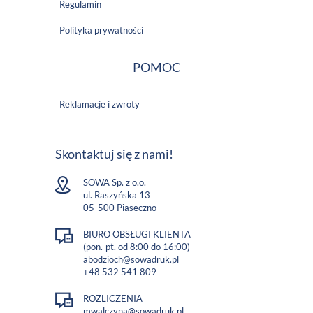
Regulamin
Polityka prywatności
POMOC
Reklamacje i zwroty
Skontaktuj się z nami!
SOWA Sp. z o.o.
ul. Raszyńska 13
05-500 Piaseczno
BIURO OBSŁUGI KLIENTA
(pon.-pt. od 8:00 do 16:00)
abodzioch@sowadruk.pl
+48 532 541 809
ROZLICZENIA
mwalczyna@sowadruk.pl