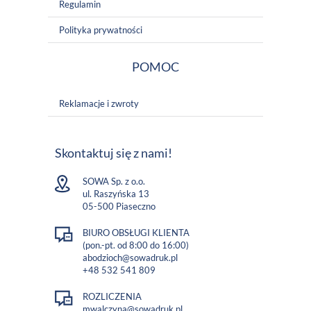
Regulamin
Polityka prywatności
POMOC
Reklamacje i zwroty
Skontaktuj się z nami!
SOWA Sp. z o.o.
ul. Raszyńska 13
05-500 Piaseczno
BIURO OBSŁUGI KLIENTA
(pon.-pt. od 8:00 do 16:00)
abodzioch@sowadruk.pl
+48 532 541 809
ROZLICZENIA
mwalczyna@sowadruk.pl