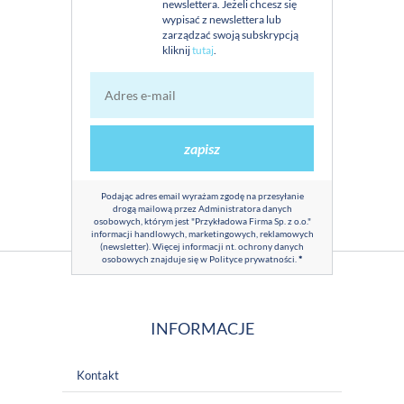
newslettera. Jeżeli chcesz się
wypisać z newslettera lub
zarządzać swoją subskrypcją
kliknij
tutaj
.
zapisz
Podając adres email wyrażam zgodę na przesyłanie
drogą mailową przez Administratora danych
osobowych, którym jest "Przykładowa Firma Sp. z o.o."
informacji handlowych, marketingowych, reklamowych
(newsletter). Więcej informacji nt. ochrony danych
osobowych znajduje się w
Polityce prywatności
.
*
INFORMACJE
Kontakt