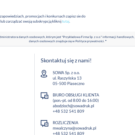
 zapowiedziach, promocjach i konkursach zapisz sie do
a lub zarządzać swoją subskrypcją kliknij
tutaj
.
ministratora danych osobowych, którym jest "Przykładowa Firma Sp. z o.o." informacji handlowych,
danych osobowych znajduje się w
Polityce prywatności
.
*
Skontaktuj się z nami!
SOWA Sp. z o.o.
ul. Raszyńska 13
05-500 Piaseczno
BIURO OBSŁUGI KLIENTA
(pon.-pt. od 8:00 do 16:00)
abodzioch@sowadruk.pl
+48 532 541 809
ROZLICZENIA
mwalczyna@sowadruk.pl
+48 532 541 809