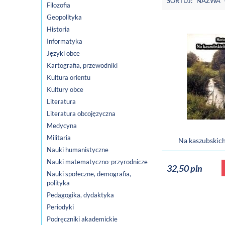
SORTUJ:
NAZWA
Filozofia
Geopolityka
Historia
Informatyka
Języki obce
Kartografia, przewodniki
Kultura orientu
Kultury obce
Literatura
Literatura obcojęzyczna
Medycyna
Militaria
Na kaszubskic
Nauki humanistyczne
Nauki matematyczno-przyrodnicze
32,50 pln
Nauki społeczne, demografia,
polityka
Pedagogika, dydaktyka
Periodyki
Podręczniki akademickie