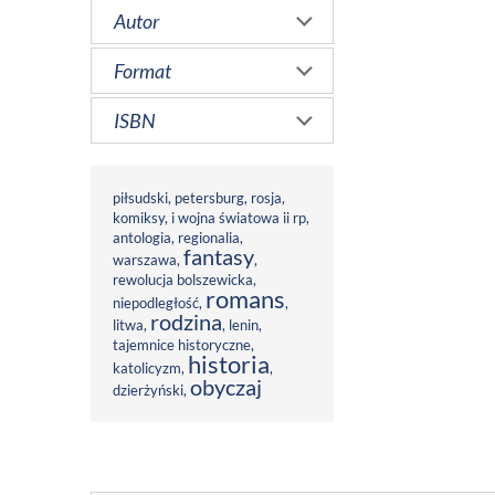
Autor
Format
ISBN
piłsudski
,
petersburg
,
rosja
,
komiksy
,
i wojna światowa ii rp
,
antologia
,
regionalia
,
fantasy
warszawa
,
,
rewolucja bolszewicka
,
romans
niepodległość
,
,
rodzina
litwa
,
,
lenin
,
tajemnice historyczne
,
historia
katolicyzm
,
,
obyczaj
dzierżyński
,