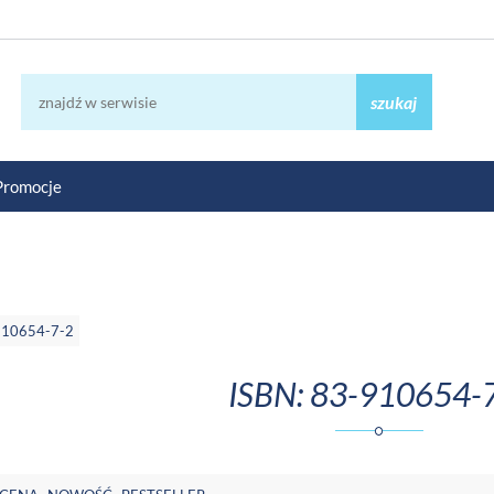
szukaj
Promocje
910654-7-2
ISBN: 83-910654-