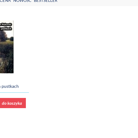
CENA
NOWOŚĆ
BESTSELLER
h pustkach
do koszyka