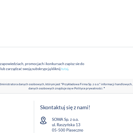
 zapowiedziach, promocjach i konkursach zapisz sie do
a lub zarządzać swoją subskrypcją kliknij
tutaj
.
ministratora danych osobowych, którym jest "Przykładowa Firma Sp. z o.o." informacji handlowych,
danych osobowych znajduje się w
Polityce prywatności
.
*
Skontaktuj się z nami!
SOWA Sp. z o.o.
ul. Raszyńska 13
05-500 Piaseczno