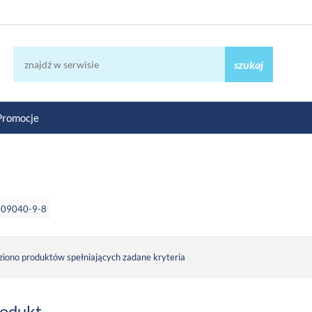
szukaj
Promocje
909040-9-8
ziono produktów spełniających zadane kryteria
rodukt