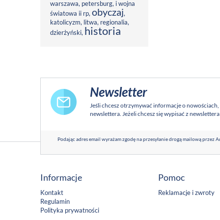
warszawa
,
petersburg
,
i wojna
obyczaj
światowa ii rp
,
,
katolicyzm
,
litwa
,
regionalia
,
historia
dzierżyński
,
Newsletter
Jeśli chcesz otrzymywać informacje o nowościach,
newslettera. Jeżeli chcesz się wypisać z newsletter
Podając adres email wyrażam zgodę na przesyłanie drogą mailową przez Ad
Informacje
Pomoc
Kontakt
Reklamacje i zwroty
Regulamin
Polityka prywatności