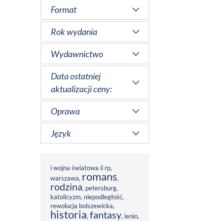
Format
Rok wydania
Wydawnictwo
Data ostatniej
aktualizacji ceny:
Oprawa
Język
i wojna światowa ii rp
,
romans
warszawa
,
,
rodzina
,
petersburg
,
katolicyzm
,
niepodległość
,
rewolucja bolszewicka
,
historia
fantasy
,
,
lenin
,