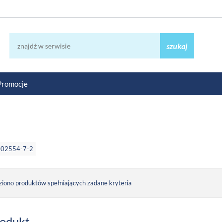
szukaj
Promocje
902554-7-2
ziono produktów spełniających zadane kryteria
rodukt