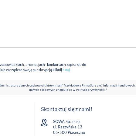
 zapowiedziach, promocjach i konkursach zapisz sie do
a lub zarządzać swoją subskrypcją kliknij
tutaj
.
ministratora danych osobowych, którym jest "Przykładowa Firma Sp. z o.o." informacji handlowych,
danych osobowych znajduje się w
Polityce prywatności
.
*
Skontaktuj się z nami!
SOWA Sp. z o.o.
ul. Raszyńska 13
05-500 Piaseczno