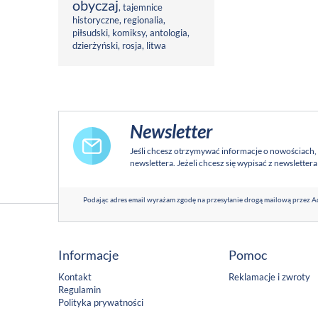
obyczaj
,
tajemnice
historyczne
,
regionalia
,
piłsudski
,
komiksy
,
antologia
,
dzierżyński
,
rosja
,
litwa
Newsletter
Jeśli chcesz otrzymywać informacje o nowościach,
newslettera. Jeżeli chcesz się wypisać z newsletter
Podając adres email wyrażam zgodę na przesyłanie drogą mailową przez Ad
Informacje
Pomoc
Kontakt
Reklamacje i zwroty
Regulamin
Polityka prywatności