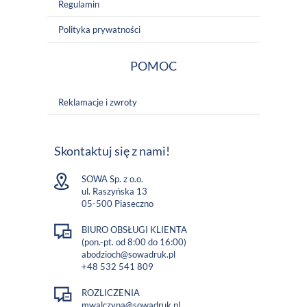
Regulamin
Polityka prywatności
POMOC
Reklamacje i zwroty
Skontaktuj się z nami!
SOWA Sp. z o.o.
ul. Raszyńska 13
05-500 Piaseczno
BIURO OBSŁUGI KLIENTA
(pon.-pt. od 8:00 do 16:00)
abodzioch@sowadruk.pl
+48 532 541 809
ROZLICZENIA
mwalczyna@sowadruk.pl