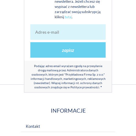
newslettera. Jeżeli chcesz się
wypisać z newslettera lub
zarządzać swoją subskrypcją
kliknij
tutaj
.
zapisz
Podając adres email wyrażam zgodę na przesyłanie
drogą mailową przez Administratora danych
osobowych, którym jest "Przykładowa Firma Sp. z o.o."
informacji handlowych, marketingowych, reklamowych
(newsletter). Więcej informacji nt. ochrony danych
osobowych znajduje się w
Polityce prywatności
.
*
INFORMACJE
Kontakt