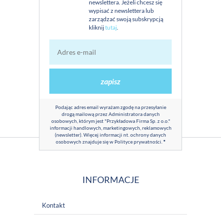
newslettera. Jeżeli chcesz się
wypisać z newslettera lub
zarządzać swoją subskrypcją
kliknij
tutaj
.
zapisz
Podając adres email wyrażam zgodę na przesyłanie
drogą mailową przez Administratora danych
osobowych, którym jest "Przykładowa Firma Sp. z o.o."
informacji handlowych, marketingowych, reklamowych
(newsletter). Więcej informacji nt. ochrony danych
osobowych znajduje się w
Polityce prywatności
.
*
INFORMACJE
Kontakt