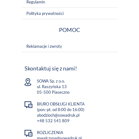
Regulamin
Polityka prywatności
POMOC
Reklamacje i zwroty
Skontaktuj się z nami!
SOWA Sp. z o.o.
ul. Raszyńska 13
05-500 Piaseczno
BIURO OBSŁUGI KLIENTA
(pon.-pt. od 8:00 do 16:00)
abodzioch@sowadruk.pl
+48 532 541 809
ROZLICZENIA
mwalczyna@sowadruk.pl