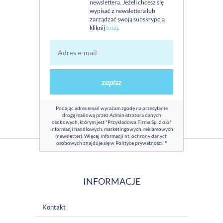
newslettera. Jeżeli chcesz się
wypisać z newslettera lub
zarządzać swoją subskrypcją
kliknij
tutaj
.
zapisz
Podając adres email wyrażam zgodę na przesyłanie
drogą mailową przez Administratora danych
osobowych, którym jest "Przykładowa Firma Sp. z o.o."
informacji handlowych, marketingowych, reklamowych
(newsletter). Więcej informacji nt. ochrony danych
osobowych znajduje się w
Polityce prywatności
.
*
INFORMACJE
Kontakt