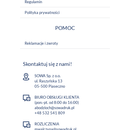
Regulamin
Polityka prywatności
POMOC
Reklamacje i zwroty
Skontaktuj się z nami!
SOWA Sp. z o.o.
ul. Raszyńska 13
05-500 Piaseczno
BIURO OBSŁUGI KLIENTA
(pon.-pt. od 8:00 do 16:00)
abodzioch@sowadruk.pl
+48 532 541 809
ROZLICZENIA
mwalczyna@sowadruk.pl