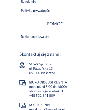
Regulamin
Polityka prywatności
POMOC
Reklamacje i zwroty
Skontaktuj się z nami!
SOWA Sp. z o.o.
ul. Raszyńska 13
05-500 Piaseczno
BIURO OBSŁUGI KLIENTA
(pon.-pt. od 8:00 do 16:00)
abodzioch@sowadruk.pl
+48 532 541 809
ROZLICZENIA
mwalczyna@sowadruk.pl