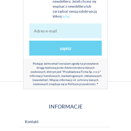
newslettera. Jeżeli chcesz się
wypisać z newslettera lub
zarządzać swoją subskrypcją
kliknij
tutaj
.
zapisz
Podając adres email wyrażam zgodę na przesyłanie
drogą mailową przez Administratora danych
osobowych, którym jest "Przykładowa Firma Sp. z o.o."
informacji handlowych, marketingowych, reklamowych
(newsletter). Więcej informacji nt. ochrony danych
osobowych znajduje się w
Polityce prywatności
.
*
INFORMACJE
Kontakt