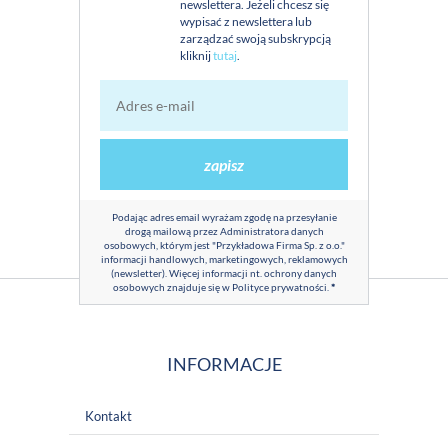
newslettera. Jeżeli chcesz się
wypisać z newslettera lub
zarządzać swoją subskrypcją
kliknij
tutaj
.
zapisz
Podając adres email wyrażam zgodę na przesyłanie
drogą mailową przez Administratora danych
osobowych, którym jest "Przykładowa Firma Sp. z o.o."
informacji handlowych, marketingowych, reklamowych
(newsletter). Więcej informacji nt. ochrony danych
osobowych znajduje się w
Polityce prywatności
.
*
INFORMACJE
Kontakt