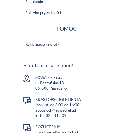
Regulamin
Polityka prywatności
POMOC
Reklamacje i zwroty
Skontaktuj się z nami!
SOWA Sp. z o.o.
ul. Raszyńska 13
05-500 Piaseczno
BIURO OBSŁUGI KLIENTA
(pon.-pt. od 8:00 do 16:00)
abodzioch@sowadruk.pl
+48 532 541 809
ROZLICZENIA
mwalczyna@sowadruk.pl