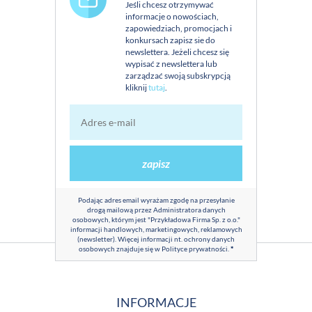
Jeśli chcesz otrzymywać
informacje o nowościach,
zapowiedziach, promocjach i
konkursach zapisz sie do
newslettera. Jeżeli chcesz się
wypisać z newslettera lub
zarządzać swoją subskrypcją
kliknij
tutaj
.
zapisz
Podając adres email wyrażam zgodę na przesyłanie
drogą mailową przez Administratora danych
osobowych, którym jest "Przykładowa Firma Sp. z o.o."
informacji handlowych, marketingowych, reklamowych
(newsletter). Więcej informacji nt. ochrony danych
osobowych znajduje się w
Polityce prywatności
.
*
INFORMACJE