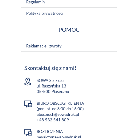
Regulamin
Polityka prywatności
POMOC
Reklamacje i zwroty
Skontaktuj się z nami!
SOWA Sp. z o.o.
ul. Raszyńska 13
05-500 Piaseczno
BIURO OBSŁUGI KLIENTA
(pon.-pt. od 8:00 do 16:00)
abodzioch@sowadruk.pl
+48 532 541 809
ROZLICZENIA
mwalczyna@sowadruk.pl