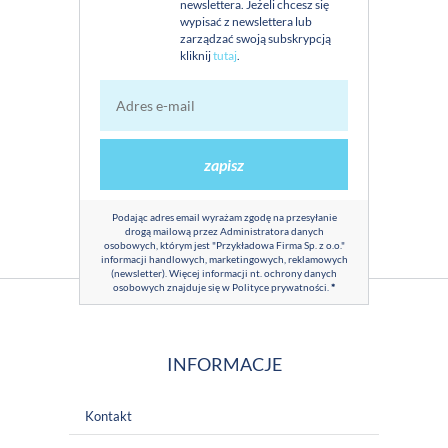
newslettera. Jeżeli chcesz się
wypisać z newslettera lub
zarządzać swoją subskrypcją
kliknij
tutaj
.
zapisz
Podając adres email wyrażam zgodę na przesyłanie
drogą mailową przez Administratora danych
osobowych, którym jest "Przykładowa Firma Sp. z o.o."
informacji handlowych, marketingowych, reklamowych
(newsletter). Więcej informacji nt. ochrony danych
osobowych znajduje się w
Polityce prywatności
.
*
INFORMACJE
Kontakt