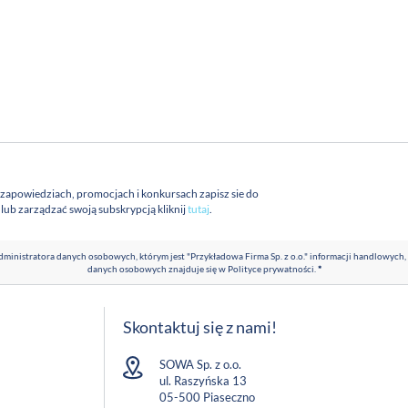
 zapowiedziach, promocjach i konkursach zapisz sie do
a lub zarządzać swoją subskrypcją kliknij
tutaj
.
ministratora danych osobowych, którym jest "Przykładowa Firma Sp. z o.o." informacji handlowych,
danych osobowych znajduje się w
Polityce prywatności
.
*
Skontaktuj się z nami!
SOWA Sp. z o.o.
ul. Raszyńska 13
05-500 Piaseczno