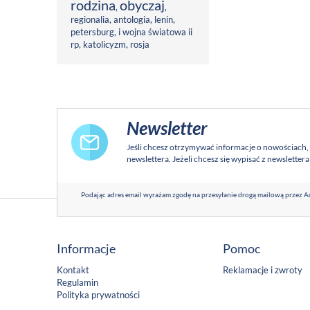
rodzina
obyczaj
,
,
regionalia
,
antologia
,
lenin
,
petersburg
,
i wojna światowa ii
rp
,
katolicyzm
,
rosja
Newsletter
Jeśli chcesz otrzymywać informacje o nowościach,
newslettera. Jeżeli chcesz się wypisać z newsletter
Podając adres email wyrażam zgodę na przesyłanie drogą mailową przez Ad
Informacje
Pomoc
Kontakt
Reklamacje i zwroty
Regulamin
Polityka prywatności