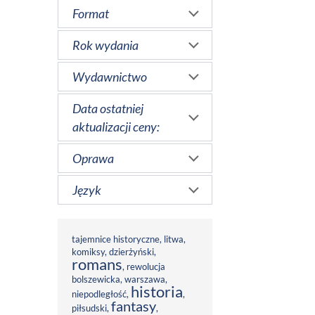
Format
Rok wydania
Wydawnictwo
Data ostatniej
aktualizacji ceny:
Oprawa
Język
tajemnice historyczne
,
litwa
,
komiksy
,
dzierżyński
,
romans
,
rewolucja
bolszewicka
,
warszawa
,
historia
niepodległość
,
,
fantasy
piłsudski
,
,