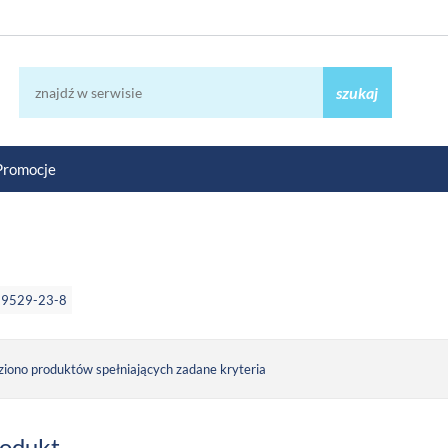
szukaj
Promocje
89529-23-8
ziono produktów spełniających zadane kryteria
rodukt