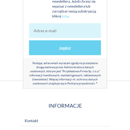
newslettera. Jeżeli chcesz się
wypisać z newslettera lub
zarządzać swoją subskrypcją
kliknij
tutaj
.
zapisz
Podając adres email wyrażam zgodę na przesyłanie
drogą mailową przez Administratora danych
osobowych, którym jest "Przykładowa Firma Sp. z o.o."
informacji handlowych, marketingowych, reklamowych
(newsletter). Więcej informacji nt. ochrony danych
osobowych znajduje się w
Polityce prywatności
.
*
INFORMACJE
Kontakt