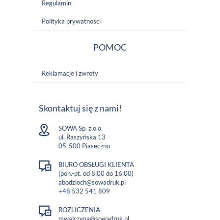
Regulamin
Polityka prywatności
POMOC
Reklamacje i zwroty
Skontaktuj się z nami!
SOWA Sp. z o.o.
ul. Raszyńska 13
05-500 Piaseczno
BIURO OBSŁUGI KLIENTA
(pon.-pt. od 8:00 do 16:00)
abodzioch@sowadruk.pl
+48 532 541 809
ROZLICZENIA
mwalczyna@sowadruk.pl