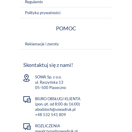
Regulamin
Polityka prywatności
POMOC
Reklamacje i zwroty
Skontaktuj się z nami!
SOWA Sp. z o.o.
ul. Raszyńska 13
05-500 Piaseczno
BIURO OBSŁUGI KLIENTA
(pon.-pt. od 8:00 do 16:00)
abodzioch@sowadruk.pl
+48 532 541 809
ROZLICZENIA
mwalczyna@sowadruk.pl