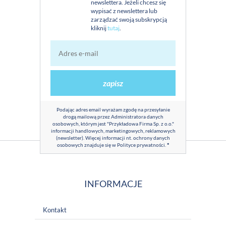
newslettera. Jeżeli chcesz się
wypisać z newslettera lub
zarządzać swoją subskrypcją
kliknij
tutaj
.
zapisz
Podając adres email wyrażam zgodę na przesyłanie
drogą mailową przez Administratora danych
osobowych, którym jest "Przykładowa Firma Sp. z o.o."
informacji handlowych, marketingowych, reklamowych
(newsletter). Więcej informacji nt. ochrony danych
osobowych znajduje się w
Polityce prywatności
.
*
INFORMACJE
Kontakt