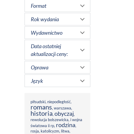
Format
Rok wydania
Wydawnictwo
Data ostatniej
aktualizacji ceny:
Oprawa
Język
piłsudski
,
niepodległość
,
romans
,
warszawa
,
historia
obyczaj
,
,
rewolucja bolszewicka
,
i wojna
rodzina
światowa ii rp
,
,
rosja
,
katolicyzm
,
litwa
,