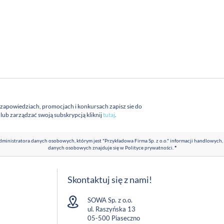
 zapowiedziach, promocjach i konkursach zapisz sie do
a lub zarządzać swoją subskrypcją kliknij
tutaj
.
ministratora danych osobowych, którym jest "Przykładowa Firma Sp. z o.o." informacji handlowych,
danych osobowych znajduje się w
Polityce prywatności
.
*
Skontaktuj się z nami!
SOWA Sp. z o.o.
ul. Raszyńska 13
05-500 Piaseczno