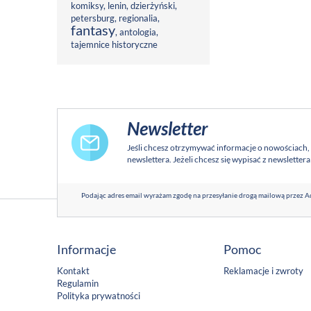
komiksy
,
lenin
,
dzierżyński
,
petersburg
,
regionalia
,
fantasy
,
antologia
,
tajemnice historyczne
Newsletter
Jeśli chcesz otrzymywać informacje o nowościach,
newslettera. Jeżeli chcesz się wypisać z newsletter
Podając adres email wyrażam zgodę na przesyłanie drogą mailową przez Ad
Informacje
Pomoc
Kontakt
Reklamacje i zwroty
Regulamin
Polityka prywatności