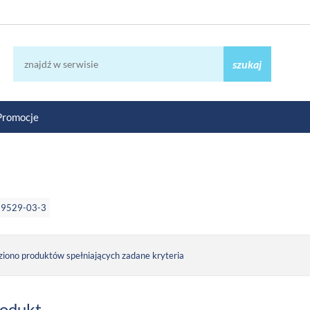
szukaj
Promocje
89529-03-3
ziono produktów spełniających zadane kryteria
rodukt