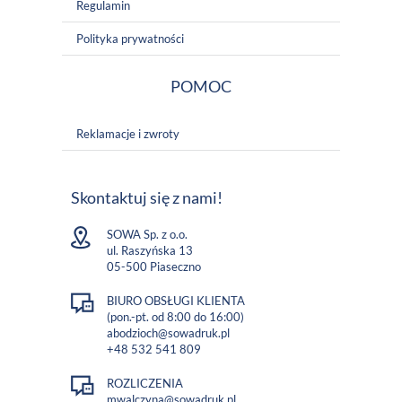
Regulamin
Polityka prywatności
POMOC
Reklamacje i zwroty
Skontaktuj się z nami!
SOWA Sp. z o.o.
ul. Raszyńska 13
05-500 Piaseczno
BIURO OBSŁUGI KLIENTA
(pon.-pt. od 8:00 do 16:00)
abodzioch@sowadruk.pl
+48 532 541 809
ROZLICZENIA
mwalczyna@sowadruk.pl