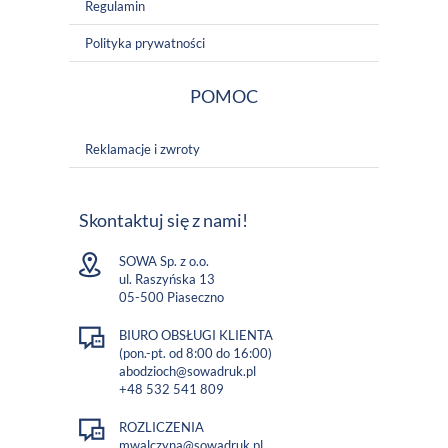
Regulamin
Polityka prywatności
POMOC
Reklamacje i zwroty
Skontaktuj się z nami!
SOWA Sp. z o.o.
ul. Raszyńska 13
05-500 Piaseczno
BIURO OBSŁUGI KLIENTA
(pon.-pt. od 8:00 do 16:00)
abodzioch@sowadruk.pl
+48 532 541 809
ROZLICZENIA
mwalczyna@sowadruk.pl