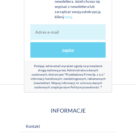
newslettera. Jeżeli chcesz się
wypisać z newslettera lub
zarządzać swoją subskrypcją
kliknij
tutaj
.
zapisz
Podając adres email wyrażam zgodę na przesyłanie
drogą mailową przez Administratora danych
osobowych, którym jest "Przykładowa Firma Sp. z o.o."
informacji handlowych, marketingowych, reklamowych
(newsletter). Więcej informacji nt. ochrony danych
osobowych znajduje się w
Polityce prywatności
.
*
INFORMACJE
Kontakt