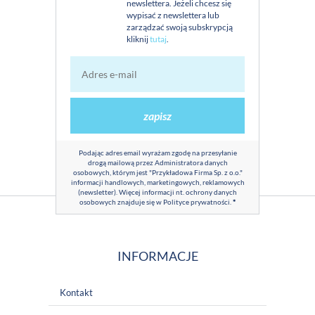
newslettera. Jeżeli chcesz się
wypisać z newslettera lub
zarządzać swoją subskrypcją
kliknij
tutaj
.
zapisz
Podając adres email wyrażam zgodę na przesyłanie
drogą mailową przez Administratora danych
osobowych, którym jest "Przykładowa Firma Sp. z o.o."
informacji handlowych, marketingowych, reklamowych
(newsletter). Więcej informacji nt. ochrony danych
osobowych znajduje się w
Polityce prywatności
.
*
INFORMACJE
Kontakt