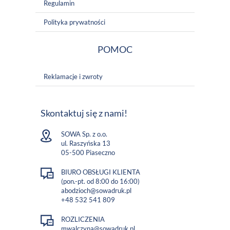
Regulamin
Polityka prywatności
POMOC
Reklamacje i zwroty
Skontaktuj się z nami!
SOWA Sp. z o.o.
ul. Raszyńska 13
05-500 Piaseczno
BIURO OBSŁUGI KLIENTA
(pon.-pt. od 8:00 do 16:00)
abodzioch@sowadruk.pl
+48 532 541 809
ROZLICZENIA
mwalczyna@sowadruk.pl