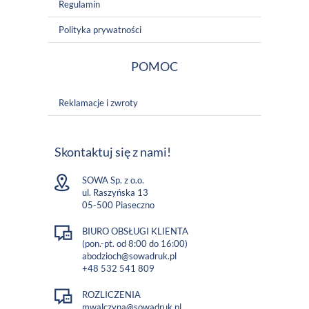
Regulamin
Polityka prywatności
POMOC
Reklamacje i zwroty
Skontaktuj się z nami!
SOWA Sp. z o.o.
ul. Raszyńska 13
05-500 Piaseczno
BIURO OBSŁUGI KLIENTA
(pon.-pt. od 8:00 do 16:00)
abodzioch@sowadruk.pl
+48 532 541 809
ROZLICZENIA
mwalczyna@sowadruk.pl