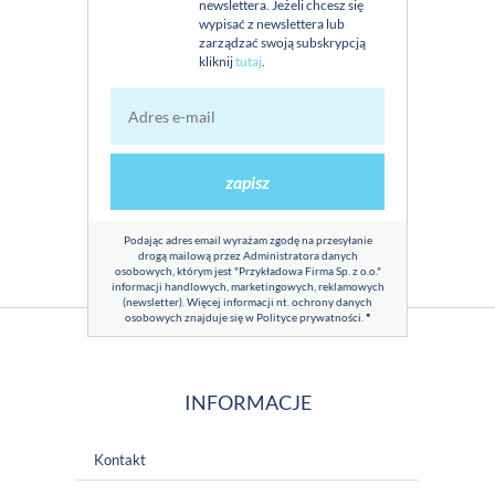
newslettera. Jeżeli chcesz się
wypisać z newslettera lub
zarządzać swoją subskrypcją
kliknij
tutaj
.
zapisz
Podając adres email wyrażam zgodę na przesyłanie
drogą mailową przez Administratora danych
osobowych, którym jest "Przykładowa Firma Sp. z o.o."
informacji handlowych, marketingowych, reklamowych
(newsletter). Więcej informacji nt. ochrony danych
osobowych znajduje się w
Polityce prywatności
.
*
INFORMACJE
Kontakt