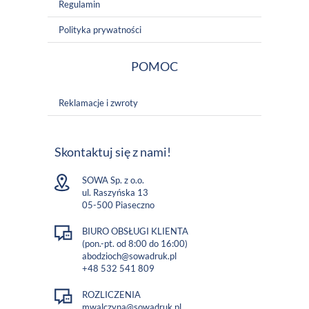
Regulamin
Polityka prywatności
POMOC
Reklamacje i zwroty
Skontaktuj się z nami!
SOWA Sp. z o.o.
ul. Raszyńska 13
05-500 Piaseczno
BIURO OBSŁUGI KLIENTA
(pon.-pt. od 8:00 do 16:00)
abodzioch@sowadruk.pl
+48 532 541 809
ROZLICZENIA
mwalczyna@sowadruk.pl