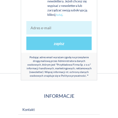
newslettera. Jeżeli chcesz się
wypisać z newslettera lub
zarządzać swoją subskrypcją
kliknij
tutaj
.
zapisz
Podając adres email wyrażam zgodę na przesyłanie
drogą mailową przez Administratora danych
osobowych, którym jest "Przykładowa Firma Sp. z o.o."
informacji handlowych, marketingowych, reklamowych
(newsletter). Więcej informacji nt. ochrony danych
osobowych znajduje się w
Polityce prywatności
.
*
INFORMACJE
Kontakt