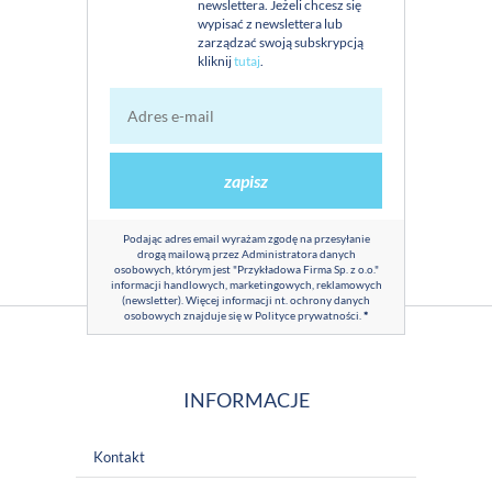
newslettera. Jeżeli chcesz się
wypisać z newslettera lub
zarządzać swoją subskrypcją
kliknij
tutaj
.
zapisz
Podając adres email wyrażam zgodę na przesyłanie
drogą mailową przez Administratora danych
osobowych, którym jest "Przykładowa Firma Sp. z o.o."
informacji handlowych, marketingowych, reklamowych
(newsletter). Więcej informacji nt. ochrony danych
osobowych znajduje się w
Polityce prywatności
.
*
INFORMACJE
Kontakt