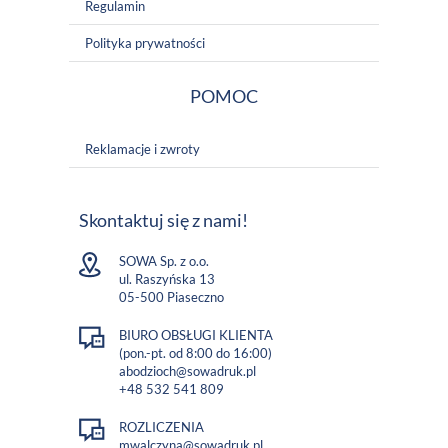
Regulamin
Polityka prywatności
POMOC
Reklamacje i zwroty
Skontaktuj się z nami!
SOWA Sp. z o.o.
ul. Raszyńska 13
05-500 Piaseczno
BIURO OBSŁUGI KLIENTA
(pon.-pt. od 8:00 do 16:00)
abodzioch@sowadruk.pl
+48 532 541 809
ROZLICZENIA
mwalczyna@sowadruk.pl