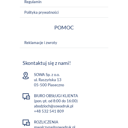
Regulamin
Polityka prywatności
POMOC
Reklamacje i zwroty
Skontaktuj się z nami!
SOWA Sp. z o.o.
ul. Raszyńska 13
05-500 Piaseczno
BIURO OBSŁUGI KLIENTA
(pon.-pt. od 8:00 do 16:00)
abodzioch@sowadruk.pl
+48 532 541 809
ROZLICZENIA
mwalczyna@sowadruk.pl