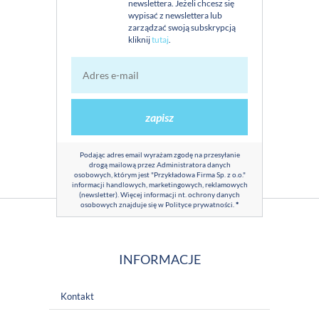
newslettera. Jeżeli chcesz się
wypisać z newslettera lub
zarządzać swoją subskrypcją
kliknij
tutaj
.
zapisz
Podając adres email wyrażam zgodę na przesyłanie
drogą mailową przez Administratora danych
osobowych, którym jest "Przykładowa Firma Sp. z o.o."
informacji handlowych, marketingowych, reklamowych
(newsletter). Więcej informacji nt. ochrony danych
osobowych znajduje się w
Polityce prywatności
.
*
INFORMACJE
Kontakt