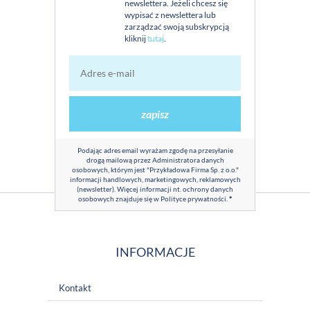
newslettera. Jeżeli chcesz się
wypisać z newslettera lub
zarządzać swoją subskrypcją
kliknij
tutaj
.
zapisz
Podając adres email wyrażam zgodę na przesyłanie
drogą mailową przez Administratora danych
osobowych, którym jest "Przykładowa Firma Sp. z o.o."
informacji handlowych, marketingowych, reklamowych
(newsletter). Więcej informacji nt. ochrony danych
osobowych znajduje się w
Polityce prywatności
.
*
INFORMACJE
Kontakt