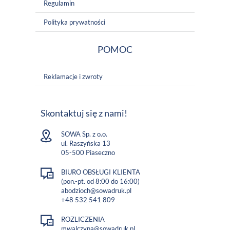
Regulamin
Polityka prywatności
POMOC
Reklamacje i zwroty
Skontaktuj się z nami!
SOWA Sp. z o.o.
ul. Raszyńska 13
05-500 Piaseczno
BIURO OBSŁUGI KLIENTA
(pon.-pt. od 8:00 do 16:00)
abodzioch@sowadruk.pl
+48 532 541 809
ROZLICZENIA
mwalczyna@sowadruk.pl