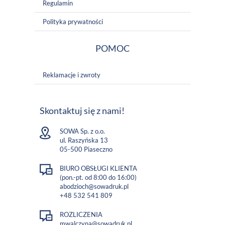
Regulamin
Polityka prywatności
POMOC
Reklamacje i zwroty
Skontaktuj się z nami!
SOWA Sp. z o.o.
ul. Raszyńska 13
05-500 Piaseczno
BIURO OBSŁUGI KLIENTA
(pon.-pt. od 8:00 do 16:00)
abodzioch@sowadruk.pl
+48 532 541 809
ROZLICZENIA
mwalczyna@sowadruk.pl