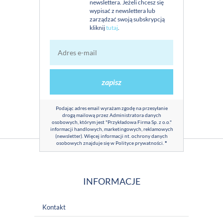
newslettera. Jeżeli chcesz się
wypisać z newslettera lub
zarządzać swoją subskrypcją
kliknij
tutaj
.
zapisz
Podając adres email wyrażam zgodę na przesyłanie
drogą mailową przez Administratora danych
osobowych, którym jest "Przykładowa Firma Sp. z o.o."
informacji handlowych, marketingowych, reklamowych
(newsletter). Więcej informacji nt. ochrony danych
osobowych znajduje się w
Polityce prywatności
.
*
INFORMACJE
Kontakt