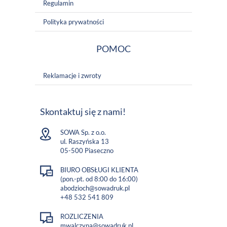
Regulamin
Polityka prywatności
POMOC
Reklamacje i zwroty
Skontaktuj się z nami!
SOWA Sp. z o.o.
ul. Raszyńska 13
05-500 Piaseczno
BIURO OBSŁUGI KLIENTA
(pon.-pt. od 8:00 do 16:00)
abodzioch@sowadruk.pl
+48 532 541 809
ROZLICZENIA
mwalczyna@sowadruk.pl