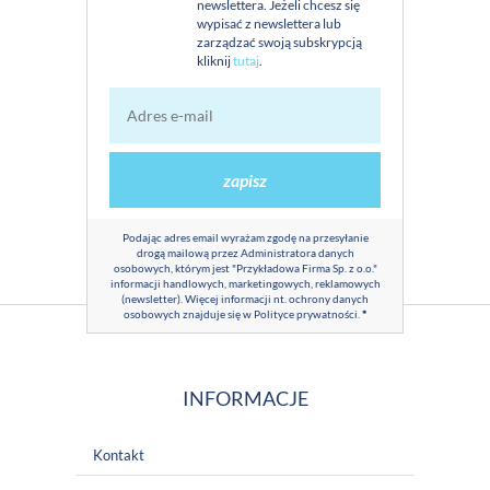
newslettera. Jeżeli chcesz się
wypisać z newslettera lub
zarządzać swoją subskrypcją
kliknij
tutaj
.
zapisz
Podając adres email wyrażam zgodę na przesyłanie
drogą mailową przez Administratora danych
osobowych, którym jest "Przykładowa Firma Sp. z o.o."
informacji handlowych, marketingowych, reklamowych
(newsletter). Więcej informacji nt. ochrony danych
osobowych znajduje się w
Polityce prywatności
.
*
INFORMACJE
Kontakt