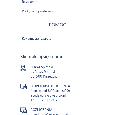
Regulamin
Polityka prywatności
POMOC
Reklamacje i zwroty
Skontaktuj się z nami!
SOWA Sp. z o.o.
ul. Raszyńska 13
05-500 Piaseczno
BIURO OBSŁUGI KLIENTA
(pon.-pt. od 8:00 do 16:00)
abodzioch@sowadruk.pl
+48 532 541 809
ROZLICZENIA
mwalczyna@sowadruk.pl