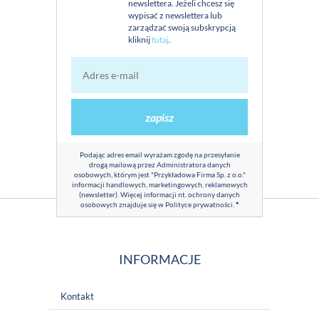
newslettera. Jeżeli chcesz się
wypisać z newslettera lub
zarządzać swoją subskrypcją
kliknij
tutaj
.
zapisz
Podając adres email wyrażam zgodę na przesyłanie
drogą mailową przez Administratora danych
osobowych, którym jest "Przykładowa Firma Sp. z o.o."
informacji handlowych, marketingowych, reklamowych
(newsletter). Więcej informacji nt. ochrony danych
osobowych znajduje się w
Polityce prywatności
.
*
INFORMACJE
Kontakt