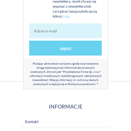
newslettera. Jeżeli chcesz się
wypisać z newslettera lub
zarządzać swoją subskrypcją
kliknij
tutaj
.
zapisz
Podając adres email wyrażam zgodę na przesyłanie
drogą mailową przez Administratora danych
osobowych, którym jest "Przykładowa Firma Sp. z o.o."
informacji handlowych, marketingowych, reklamowych
(newsletter). Więcej informacji nt. ochrony danych
osobowych znajduje się w
Polityce prywatności
.
*
INFORMACJE
Kontakt