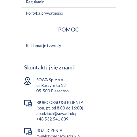
Regulamin
Polityka prywatności
POMOC
Reklamacje i zwroty
Skontaktuj się z nami!
SOWA Sp. z o.o.
ul. Raszyńska 13
05-500 Piaseczno
BIURO OBSŁUGI KLIENTA
(pon.-pt. od 8:00 do 16:00)
abodzioch@sowadruk.pl
+48 532 541 809
ROZLICZENIA
mwalczyna@sowadruk.pl