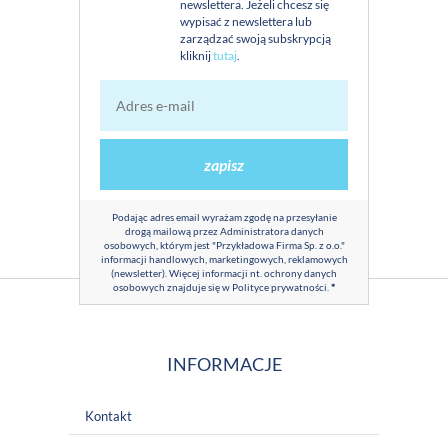
newslettera. Jeżeli chcesz się
wypisać z newslettera lub
zarządzać swoją subskrypcją
kliknij
tutaj
.
zapisz
Podając adres email wyrażam zgodę na przesyłanie
drogą mailową przez Administratora danych
osobowych, którym jest "Przykładowa Firma Sp. z o.o."
informacji handlowych, marketingowych, reklamowych
(newsletter). Więcej informacji nt. ochrony danych
osobowych znajduje się w
Polityce prywatności
.
*
INFORMACJE
Kontakt