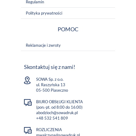
Regulamin
Polityka prywatności
POMOC
Reklamacje i zwroty
Skontaktuj się z nami!
SOWA Sp. z o.o.
ul. Raszyńska 13
05-500 Piaseczno
BIURO OBSŁUGI KLIENTA
(pon.-pt. od 8:00 do 16:00)
abodzioch@sowadruk.pl
+48 532 541 809
ROZLICZENIA
mwalczyna@sowadruk.pl