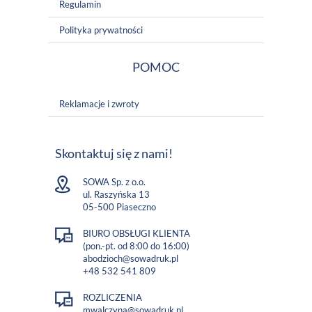
Regulamin
Polityka prywatności
POMOC
Reklamacje i zwroty
Skontaktuj się z nami!
SOWA Sp. z o.o.
ul. Raszyńska 13
05-500 Piaseczno
BIURO OBSŁUGI KLIENTA
(pon.-pt. od 8:00 do 16:00)
abodzioch@sowadruk.pl
+48 532 541 809
ROZLICZENIA
mwalczyna@sowadruk.pl