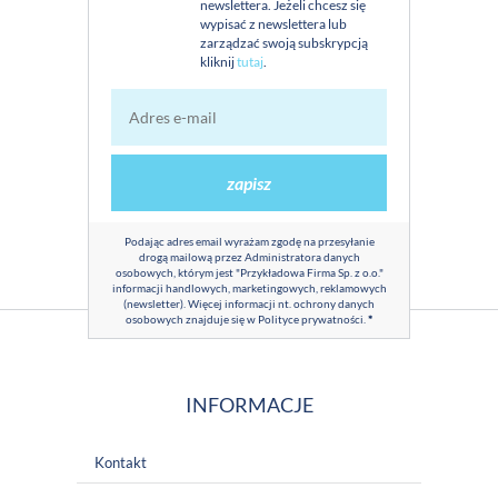
newslettera. Jeżeli chcesz się
wypisać z newslettera lub
zarządzać swoją subskrypcją
kliknij
tutaj
.
zapisz
Podając adres email wyrażam zgodę na przesyłanie
drogą mailową przez Administratora danych
osobowych, którym jest "Przykładowa Firma Sp. z o.o."
informacji handlowych, marketingowych, reklamowych
(newsletter). Więcej informacji nt. ochrony danych
osobowych znajduje się w
Polityce prywatności
.
*
INFORMACJE
Kontakt