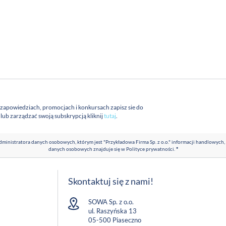
 zapowiedziach, promocjach i konkursach zapisz sie do
a lub zarządzać swoją subskrypcją kliknij
tutaj
.
ministratora danych osobowych, którym jest "Przykładowa Firma Sp. z o.o." informacji handlowych,
danych osobowych znajduje się w
Polityce prywatności
.
*
Skontaktuj się z nami!
SOWA Sp. z o.o.
ul. Raszyńska 13
05-500 Piaseczno