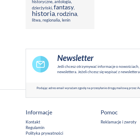
historyczne
,
antologia
,
fantasy
dzierżyński
,
,
historia
rodzina
,
,
litwa
,
regionalia
,
lenin
Newsletter
Jeśli chcesz otrzymywać informacje o nowościach,
newslettera. Jeżeli chcesz się wypisać z newsletter
Podając adres email wyrażam zgodę na przesyłanie drogą mailową przez Ad
Informacje
Pomoc
Kontakt
Reklamacje i zwroty
Regulamin
Polityka prywatności