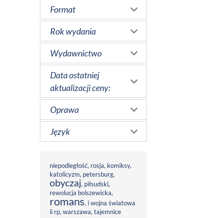
Format
Rok wydania
Wydawnictwo
Data ostatniej
aktualizacji ceny:
Oprawa
Język
niepodległość
,
rosja
,
komiksy
,
katolicyzm
,
petersburg
,
obyczaj
,
piłsudski
,
rewolucja bolszewicka
,
romans
,
i wojna światowa
ii rp
,
warszawa
,
tajemnice