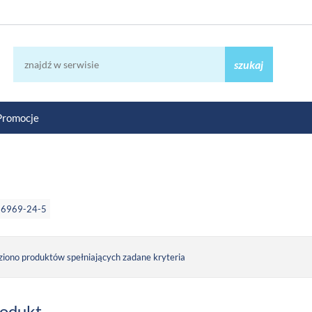
szukaj
Promocje
86969-24-5
ziono produktów spełniających zadane kryteria
rodukt