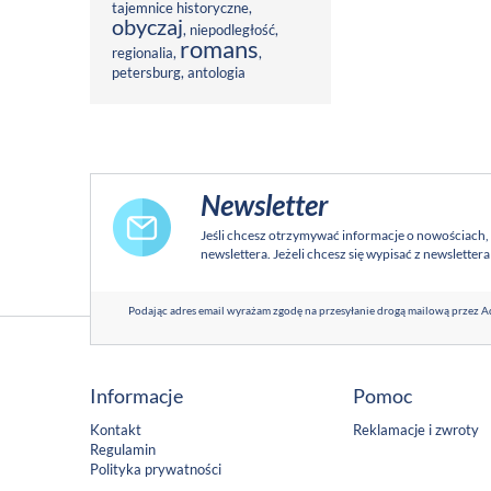
tajemnice historyczne
,
obyczaj
,
niepodległość
,
romans
regionalia
,
,
petersburg
,
antologia
Newsletter
Jeśli chcesz otrzymywać informacje o nowościach,
newslettera. Jeżeli chcesz się wypisać z newsletter
Podając adres email wyrażam zgodę na przesyłanie drogą mailową przez Ad
Informacje
Pomoc
Kontakt
Reklamacje i zwroty
Regulamin
Polityka prywatności