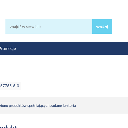
szukaj
Promocje
867765-6-0
ziono produktów spełniających zadane kryteria
rodukt