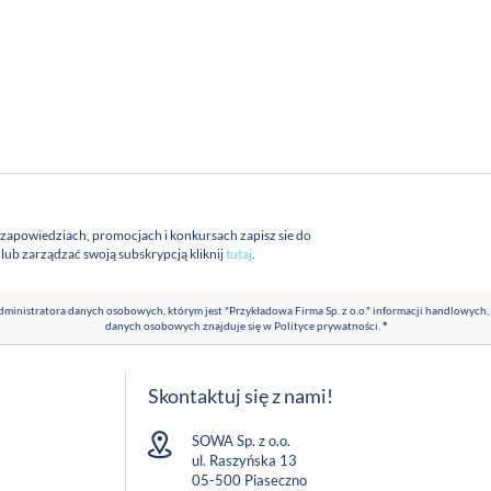
 zapowiedziach, promocjach i konkursach zapisz sie do
a lub zarządzać swoją subskrypcją kliknij
tutaj
.
ministratora danych osobowych, którym jest "Przykładowa Firma Sp. z o.o." informacji handlowych,
danych osobowych znajduje się w
Polityce prywatności
.
*
Skontaktuj się z nami!
SOWA Sp. z o.o.
ul. Raszyńska 13
05-500 Piaseczno