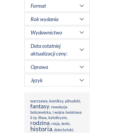
Format
Rok wydania
Wydawnictwo
Data ostatniej
aktualizacji ceny:
Oprawa
Język
warszawa
,
komiksy
,
piłsudski
,
fantasy
,
rewolucja
bolszewicka
,
i wojna światowa
ii rp
,
litwa
,
katolicyzm
,
rodzina
,
rosja
,
lenin
,
historia
,
dzierżyński
,