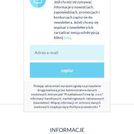
Jeśli chcesz otrzymywać
informacje o nowościach,
zapowiedziach, promocjach i
konkursach zapisz sie do
newslettera. Jeżeli chcesz się
wypisać z newslettera lub
zarządzać swoją subskrypcją
kliknij
tutaj
.
zapisz
Podając adres email wyrażam zgodę na przesyłanie
drogą mailową przez Administratora danych
osobowych, którym jest "Przykładowa Firma Sp. z o.o."
informacji handlowych, marketingowych, reklamowych
(newsletter). Więcej informacji nt. ochrony danych
osobowych znajduje się w
Polityce prywatności
.
*
INFORMACJE