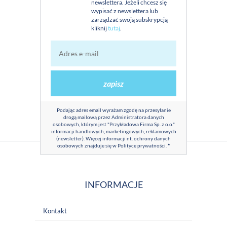
newslettera. Jeżeli chcesz się
wypisać z newslettera lub
zarządzać swoją subskrypcją
kliknij
tutaj
.
zapisz
Podając adres email wyrażam zgodę na przesyłanie
drogą mailową przez Administratora danych
osobowych, którym jest "Przykładowa Firma Sp. z o.o."
informacji handlowych, marketingowych, reklamowych
(newsletter). Więcej informacji nt. ochrony danych
osobowych znajduje się w
Polityce prywatności
.
*
INFORMACJE
Kontakt