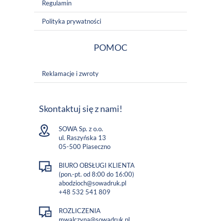
Regulamin
Polityka prywatności
POMOC
Reklamacje i zwroty
Skontaktuj się z nami!
SOWA Sp. z o.o.
ul. Raszyńska 13
05-500 Piaseczno
BIURO OBSŁUGI KLIENTA
(pon.-pt. od 8:00 do 16:00)
abodzioch@sowadruk.pl
+48 532 541 809
ROZLICZENIA
mwalczyna@sowadruk.pl