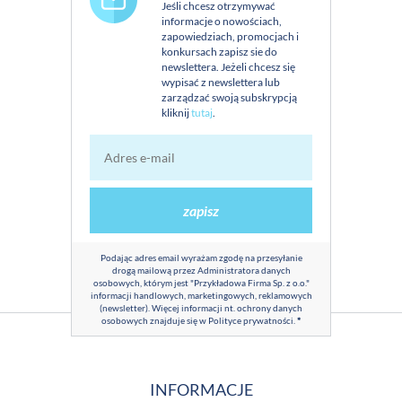
Jeśli chcesz otrzymywać
informacje o nowościach,
zapowiedziach, promocjach i
konkursach zapisz sie do
newslettera. Jeżeli chcesz się
wypisać z newslettera lub
zarządzać swoją subskrypcją
kliknij
tutaj
.
zapisz
Podając adres email wyrażam zgodę na przesyłanie
drogą mailową przez Administratora danych
osobowych, którym jest "Przykładowa Firma Sp. z o.o."
informacji handlowych, marketingowych, reklamowych
(newsletter). Więcej informacji nt. ochrony danych
osobowych znajduje się w
Polityce prywatności
.
*
INFORMACJE