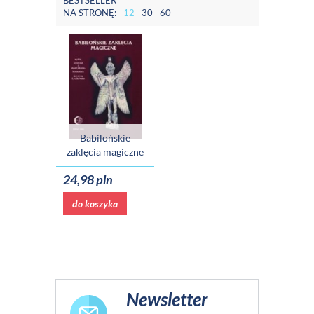
BESTSELLER
NA STRONĘ:
12
30
60
Babilońskie
zaklęcia magiczne
24,98 pln
do koszyka
Newsletter