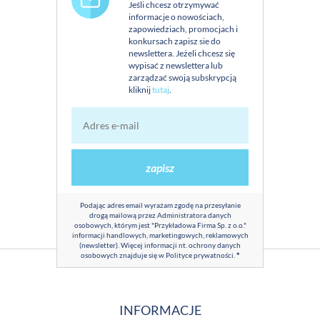
Jeśli chcesz otrzymywać
informacje o nowościach,
zapowiedziach, promocjach i
konkursach zapisz sie do
newslettera. Jeżeli chcesz się
wypisać z newslettera lub
zarządzać swoją subskrypcją
kliknij
tutaj
.
zapisz
Podając adres email wyrażam zgodę na przesyłanie
drogą mailową przez Administratora danych
osobowych, którym jest "Przykładowa Firma Sp. z o.o."
informacji handlowych, marketingowych, reklamowych
(newsletter). Więcej informacji nt. ochrony danych
osobowych znajduje się w
Polityce prywatności
.
*
INFORMACJE