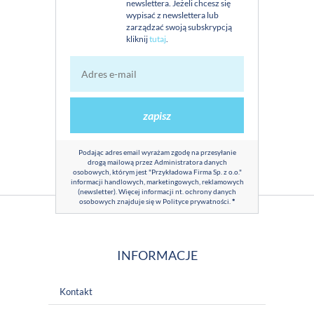
newslettera. Jeżeli chcesz się
wypisać z newslettera lub
zarządzać swoją subskrypcją
kliknij
tutaj
.
zapisz
Podając adres email wyrażam zgodę na przesyłanie
drogą mailową przez Administratora danych
osobowych, którym jest "Przykładowa Firma Sp. z o.o."
informacji handlowych, marketingowych, reklamowych
(newsletter). Więcej informacji nt. ochrony danych
osobowych znajduje się w
Polityce prywatności
.
*
INFORMACJE
Kontakt