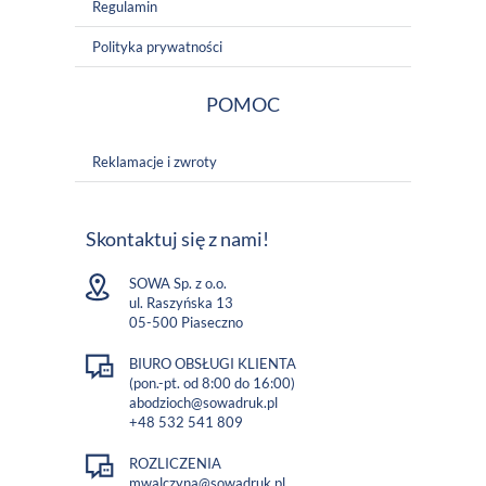
Regulamin
Polityka prywatności
POMOC
Reklamacje i zwroty
Skontaktuj się z nami!
SOWA Sp. z o.o.
ul. Raszyńska 13
05-500 Piaseczno
BIURO OBSŁUGI KLIENTA
(pon.-pt. od 8:00 do 16:00)
abodzioch@sowadruk.pl
+48 532 541 809
ROZLICZENIA
mwalczyna@sowadruk.pl