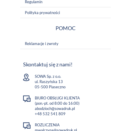
Regulamin
Polityka prywatności
POMOC
Reklamacje i zwroty
Skontaktuj się z nami!
SOWA Sp. z o.o.
ul. Raszyńska 13
05-500 Piaseczno
BIURO OBSŁUGI KLIENTA
(pon.-pt. od 8:00 do 16:00)
abodzioch@sowadruk.pl
+48 532 541 809
ROZLICZENIA
mwalczyna@sowadruk.pl