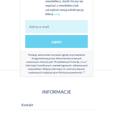
newslettera. Jeżeli chcesz się
wypisać z newslettera lub
zarządzać swoją subskrypcją
kliknij
tutaj
.
zapisz
Podając adres email wyrażam zgodę na przesyłanie
drogą mailową przez Administratora danych
osobowych, którym jest "Przykładowa Firma Sp. z o.o."
informacji handlowych, marketingowych, reklamowych
(newsletter). Więcej informacji nt. ochrony danych
osobowych znajduje się w
Polityce prywatności
.
*
INFORMACJE
Kontakt