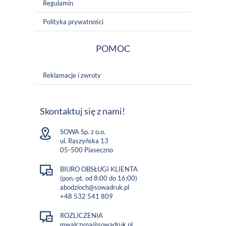
Regulamin
Polityka prywatności
POMOC
Reklamacje i zwroty
Skontaktuj się z nami!
SOWA Sp. z o.o.
ul. Raszyńska 13
05-500 Piaseczno
BIURO OBSŁUGI KLIENTA
(pon.-pt. od 8:00 do 16:00)
abodzioch@sowadruk.pl
+48 532 541 809
ROZLICZENIA
mwalczyna@sowadruk.pl