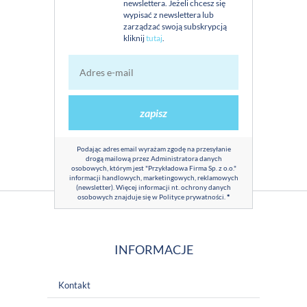
newslettera. Jeżeli chcesz się
wypisać z newslettera lub
zarządzać swoją subskrypcją
kliknij
tutaj
.
zapisz
Podając adres email wyrażam zgodę na przesyłanie
drogą mailową przez Administratora danych
osobowych, którym jest "Przykładowa Firma Sp. z o.o."
informacji handlowych, marketingowych, reklamowych
(newsletter). Więcej informacji nt. ochrony danych
osobowych znajduje się w
Polityce prywatności
.
*
INFORMACJE
Kontakt