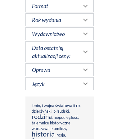
Format
Rok wydania
Wydawnictwo
Data ostatniej
aktualizacji ceny:
Oprawa
Język
lenin
,
i wojna światowa ii rp
,
dzierżyński
,
piłsudski
,
rodzina
,
niepodległość
,
tajemnice historyczne
,
warszawa
,
komiksy
,
historia
,
rosja
,