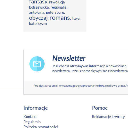
fantasy
,
rewolucja
bolszewicka
,
regionalia
,
antologia
,
petersburg
,
romans
obyczaj
,
,
litwa
,
katolicyzm
Newsletter
Jeśli chcesz otrzymywać informacje o nowościach,
newslettera. Jeżeli chcesz się wypisać z newsletter
Podając adres email wyrażam zgodę na przesyłanie drogą mailową przez Ad
Informacje
Pomoc
Kontakt
Reklamacje i zwroty
Regulamin
Polityka prywatności