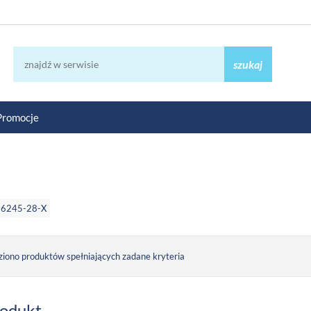
szukaj
Promocje
86245-28-X
ziono produktów spełniających zadane kryteria
rodukt