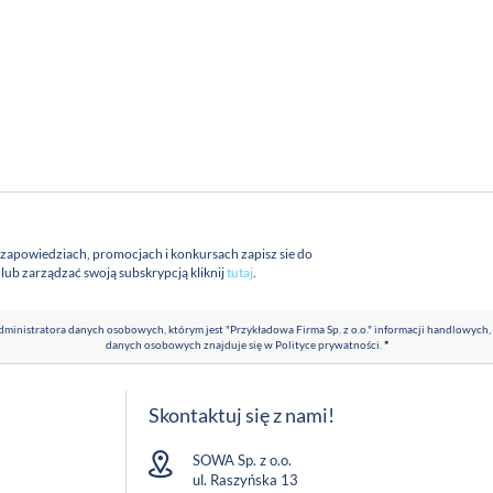
 zapowiedziach, promocjach i konkursach zapisz sie do
a lub zarządzać swoją subskrypcją kliknij
tutaj
.
ministratora danych osobowych, którym jest "Przykładowa Firma Sp. z o.o." informacji handlowych,
danych osobowych znajduje się w
Polityce prywatności
.
*
Skontaktuj się z nami!
SOWA Sp. z o.o.
ul. Raszyńska 13