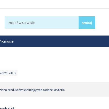
szukaj
Promocje
86121-60-2
ziono produktów spełniających zadane kryteria
rodukt