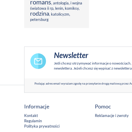
romans
,
antologia
,
i wojna
światowa ii rp
,
lenin
,
komiksy
,
rodzina
,
katolicyzm
,
petersburg
Newsletter
Jeśli chcesz otrzymywać informacje o nowościach,
newslettera. Jeżeli chcesz się wypisać z newsletter
Podając adres email wyrażam zgodę na przesyłanie drogą mailową przez Ad
Informacje
Pomoc
Kontakt
Reklamacje i zwroty
Regulamin
Polityka prywatności