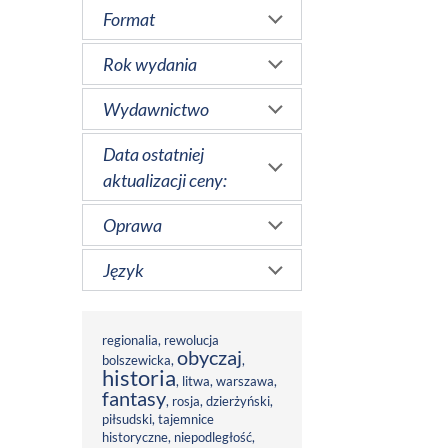
Format
Rok wydania
Wydawnictwo
Data ostatniej
aktualizacji ceny:
Oprawa
Język
regionalia
,
rewolucja
obyczaj
bolszewicka
,
,
historia
,
litwa
,
warszawa
,
fantasy
,
rosja
,
dzierżyński
,
piłsudski
,
tajemnice
historyczne
,
niepodległość
,