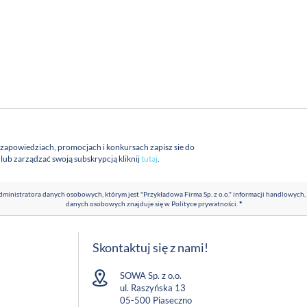
 zapowiedziach, promocjach i konkursach zapisz sie do
a lub zarządzać swoją subskrypcją kliknij
tutaj
.
ministratora danych osobowych, którym jest "Przykładowa Firma Sp. z o.o." informacji handlowych,
danych osobowych znajduje się w
Polityce prywatności
.
*
Skontaktuj się z nami!
SOWA Sp. z o.o.
ul. Raszyńska 13
05-500 Piaseczno