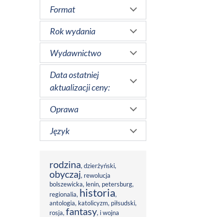
Format
Rok wydania
Wydawnictwo
Data ostatniej
aktualizacji ceny:
Oprawa
Język
rodzina
,
dzierżyński
,
obyczaj
,
rewolucja
bolszewicka
,
lenin
,
petersburg
,
historia
regionalia
,
,
antologia
,
katolicyzm
,
piłsudski
,
fantasy
rosja
,
,
i wojna