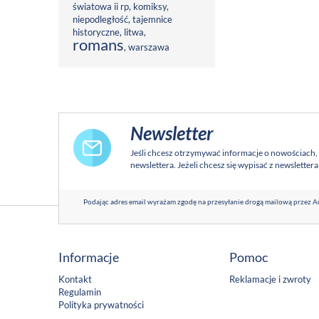
światowa ii rp
,
komiksy
,
niepodległość
,
tajemnice
historyczne
,
litwa
,
romans
,
warszawa
Newsletter
Jeśli chcesz otrzymywać informacje o nowościach,
newslettera. Jeżeli chcesz się wypisać z newsletter
Podając adres email wyrażam zgodę na przesyłanie drogą mailową przez Ad
Informacje
Pomoc
Kontakt
Reklamacje i zwroty
Regulamin
Polityka prywatności