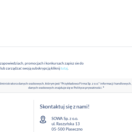
 zapowiedziach, promocjach i konkursach zapisz sie do
a lub zarządzać swoją subskrypcją kliknij
tutaj
.
ministratora danych osobowych, którym jest "Przykładowa Firma Sp. z o.o." informacji handlowych,
danych osobowych znajduje się w
Polityce prywatności
.
*
Skontaktuj się z nami!
SOWA Sp. z o.o.
ul. Raszyńska 13
05-500 Piaseczno