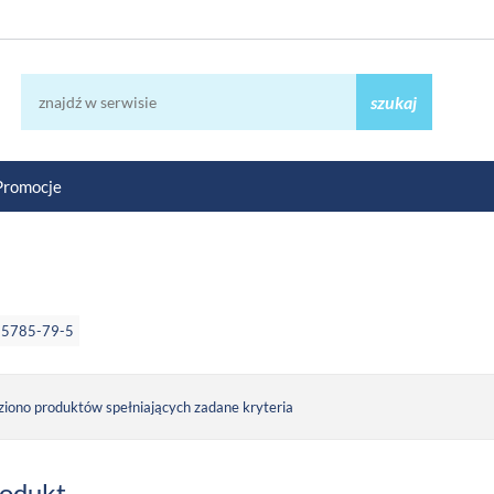
szukaj
Promocje
85785-79-5
ziono produktów spełniających zadane kryteria
rodukt