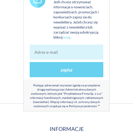
Jeśli chcesz otrzymywać
informacje o nowościach,
zapowiedziach, promocjach i
konkursach zapisz sie do
newslettera. Jeżeli chcesz się
wypisać z newslettera lub
zarządzać swoją subskrypcją
kliknij
tutaj
.
zapisz
Podając adres email wyrażam zgodę na przesyłanie
drogą mailową przez Administratora danych
osobowych, którym jest "Przykładowa Firma Sp. z o.o."
informacji handlowych, marketingowych, reklamowych
(newsletter). Więcej informacji nt. ochrony danych
osobowych znajduje się w
Polityce prywatności
.
*
INFORMACJE