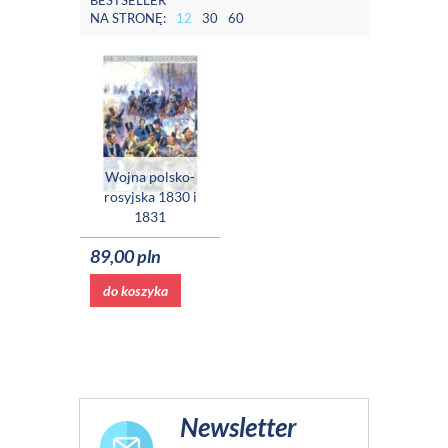
BESTSELLER
NA STRONĘ:
12
30
60
Wojna polsko-
rosyjska 1830 i
1831
89,00 pln
do koszyka
Newsletter