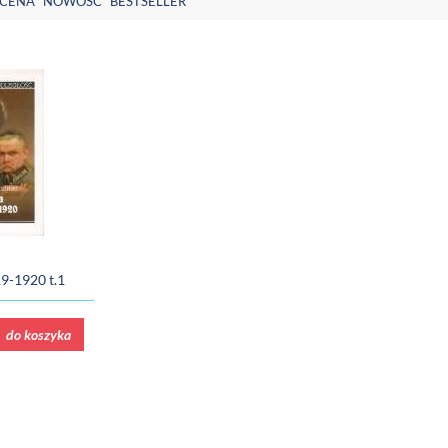
CENA
NOWOŚĆ
BESTSELLER
19-1920 t.1
do koszyka