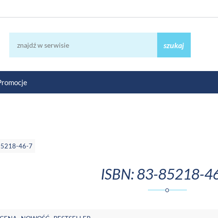
szukaj
Promocje
85218-46-7
ISBN: 83-85218-4