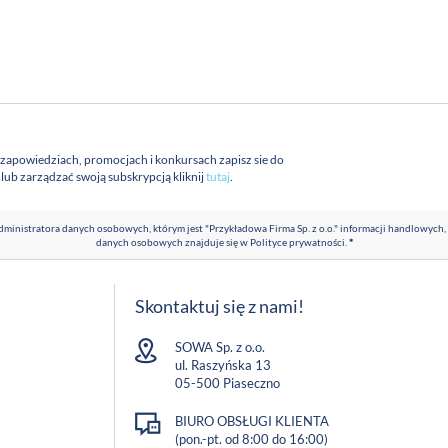
 zapowiedziach, promocjach i konkursach zapisz sie do
a lub zarządzać swoją subskrypcją kliknij
tutaj
.
ministratora danych osobowych, którym jest "Przykładowa Firma Sp. z o.o." informacji handlowych,
danych osobowych znajduje się w
Polityce prywatności
.
*
Skontaktuj się z nami!
SOWA Sp. z o.o.
ul. Raszyńska 13
05-500 Piaseczno
BIURO OBSŁUGI KLIENTA
(pon.-pt. od 8:00 do 16:00)