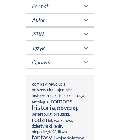
Format
Autor
ISBN
Język
Oprawa
komiksy
,
rewolucja
bolszewicka
,
tajemnice
historyczne
,
katolicyzm
,
rosja
,
romans
antologia
,
,
historia
obyczaj
,
,
petersburg
,
piłsudski
,
rodzina
,
warszawa
,
dzierżyński
,
lenin
,
niepodległość
,
litwa
,
fantasy
,
i wojna światowa ii