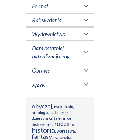
Format
Rok wydania
Wydawnictwo
Data ostatniej
aktualizacji ceny:
Oprawa
Język
obyczaj
,
rosja
,
lenin
,
antologia
,
katolicyzm
,
dzierżyński
,
tajemnice
rodzina
historyczne
,
,
historia
,
warszawa
,
fantasy
,
regionalia
,