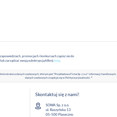
 zapowiedziach, promocjach i konkursach zapisz sie do
a lub zarządzać swoją subskrypcją kliknij
tutaj
.
ministratora danych osobowych, którym jest "Przykładowa Firma Sp. z o.o." informacji handlowych,
danych osobowych znajduje się w
Polityce prywatności
.
*
Skontaktuj się z nami!
SOWA Sp. z o.o.
ul. Raszyńska 13
05-500 Piaseczno