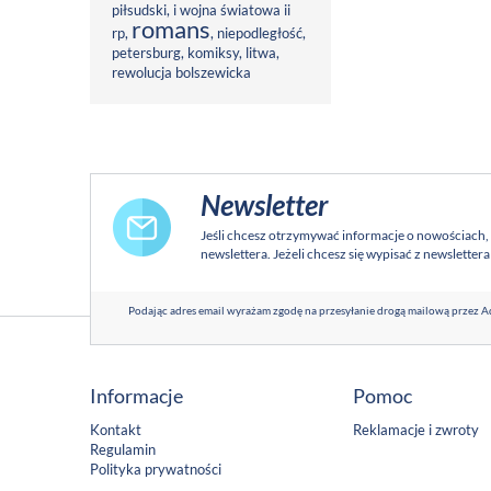
piłsudski
,
i wojna światowa ii
romans
rp
,
,
niepodległość
,
petersburg
,
komiksy
,
litwa
,
rewolucja bolszewicka
Newsletter
Jeśli chcesz otrzymywać informacje o nowościach,
newslettera. Jeżeli chcesz się wypisać z newsletter
Podając adres email wyrażam zgodę na przesyłanie drogą mailową przez Ad
Informacje
Pomoc
Kontakt
Reklamacje i zwroty
Regulamin
Polityka prywatności