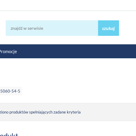
szukaj
Promocje
85060-54-5
ziono produktów spełniających zadane kryteria
rodukt