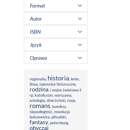
Format
Autor
ISBN
Język
Oprawa
historia
regionalia
,
,
lenin
,
litwa
,
tajemnice historyczne
,
rodzina
,
i wojna światowa ii
rp
,
katolicyzm
,
warszawa
,
antologia
,
dzierżyński
,
rosja
,
romans
,
komiksy
,
niepodległość
,
rewolucja
bolszewicka
,
piłsudski
,
fantasy
,
petersburg
,
obyczaj