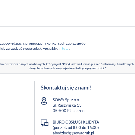
 zapowiedziach, promocjach i konkursach zapisz sie do
a lub zarządzać swoją subskrypcją kliknij
tutaj
.
ministratora danych osobowych, którym jest "Przykładowa Firma Sp. z o.o." informacji handlowych,
danych osobowych znajduje się w
Polityce prywatności
.
*
Skontaktuj się z nami!
SOWA Sp. z o.o.
ul. Raszyńska 13
05-500 Piaseczno
BIURO OBSŁUGI KLIENTA
(pon.-pt. od 8:00 do 16:00)
abodzioch@sowadruk.pl