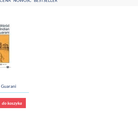
CENA
NOWOŚĆ
BESTSELLER
 Guarani
do koszyka