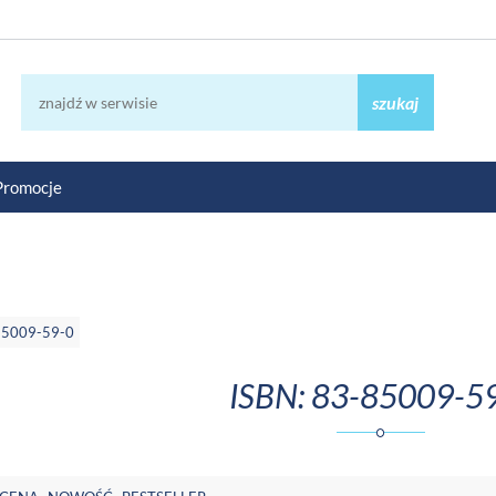
szukaj
Promocje
85009-59-0
ISBN: 83-85009-5