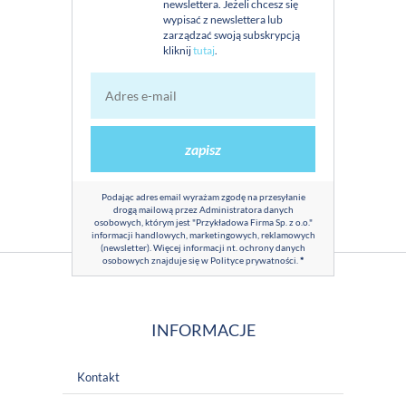
newslettera. Jeżeli chcesz się
wypisać z newslettera lub
zarządzać swoją subskrypcją
kliknij
tutaj
.
zapisz
Podając adres email wyrażam zgodę na przesyłanie
drogą mailową przez Administratora danych
osobowych, którym jest "Przykładowa Firma Sp. z o.o."
informacji handlowych, marketingowych, reklamowych
(newsletter). Więcej informacji nt. ochrony danych
osobowych znajduje się w
Polityce prywatności
.
*
INFORMACJE
Kontakt