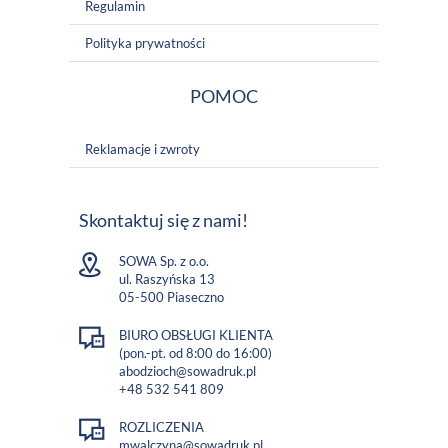
Regulamin
Polityka prywatności
POMOC
Reklamacje i zwroty
Skontaktuj się z nami!
SOWA Sp. z o.o.
ul. Raszyńska 13
05-500 Piaseczno
BIURO OBSŁUGI KLIENTA
(pon.-pt. od 8:00 do 16:00)
abodzioch@sowadruk.pl
+48 532 541 809
ROZLICZENIA
mwalczyna@sowadruk.pl