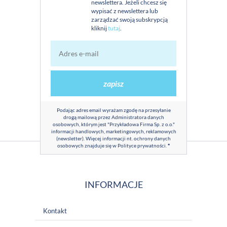
newslettera. Jeżeli chcesz się
wypisać z newslettera lub
zarządzać swoją subskrypcją
kliknij
tutaj
.
zapisz
Podając adres email wyrażam zgodę na przesyłanie
drogą mailową przez Administratora danych
osobowych, którym jest "Przykładowa Firma Sp. z o.o."
informacji handlowych, marketingowych, reklamowych
(newsletter). Więcej informacji nt. ochrony danych
osobowych znajduje się w
Polityce prywatności
.
*
INFORMACJE
Kontakt