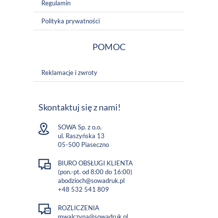
Regulamin
Polityka prywatności
POMOC
Reklamacje i zwroty
Skontaktuj się z nami!
SOWA Sp. z o.o.
ul. Raszyńska 13
05-500 Piaseczno
BIURO OBSŁUGI KLIENTA
(pon.-pt. od 8:00 do 16:00)
abodzioch@sowadruk.pl
+48 532 541 809
ROZLICZENIA
mwalczyna@sowadruk.pl