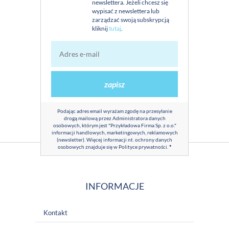
newslettera. Jeżeli chcesz się
wypisać z newslettera lub
zarządzać swoją subskrypcją
kliknij
tutaj
.
zapisz
Podając adres email wyrażam zgodę na przesyłanie
drogą mailową przez Administratora danych
osobowych, którym jest "Przykładowa Firma Sp. z o.o."
informacji handlowych, marketingowych, reklamowych
(newsletter). Więcej informacji nt. ochrony danych
osobowych znajduje się w
Polityce prywatności
.
*
INFORMACJE
Kontakt