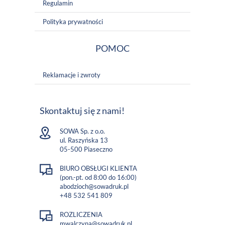
Regulamin
Polityka prywatności
POMOC
Reklamacje i zwroty
Skontaktuj się z nami!
SOWA Sp. z o.o.
ul. Raszyńska 13
05-500 Piaseczno
BIURO OBSŁUGI KLIENTA
(pon.-pt. od 8:00 do 16:00)
abodzioch@sowadruk.pl
+48 532 541 809
ROZLICZENIA
mwalczyna@sowadruk.pl